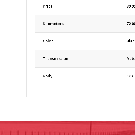
Price
39 9
Kilometers
72 0
Color
Blac
Transmission
Aut
Body
OCC