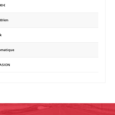
90
€
00 km
k
omatique
ASION