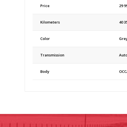
Price
29 9
Kilometers
40 3
Color
Gre
Transmission
Aut
Body
OCC