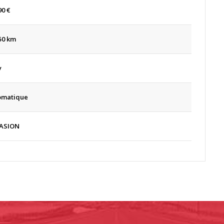
90
€
50 km
y
omatique
ASION